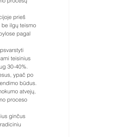
umo procesų 
joje prieš 
 be ilgų teismo 
bylose pagal 
psvarstyti 
ami teisinius 
aug 30-40%.
esus, ypač po 
prendimo būdus.
okumo atvejų, 
mo proceso 
nius ginčus 
adiciniu 