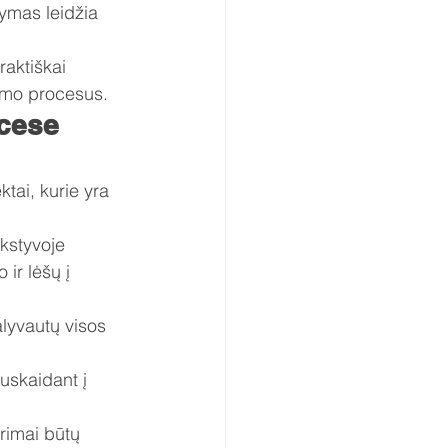
ymas leidžia 
raktiškai 
umo procesus.
cese 
tai, kurie yra 
nkstyvoje 
ir lėšų į 
alyvautų visos 
skaidant į 
arimai būtų 