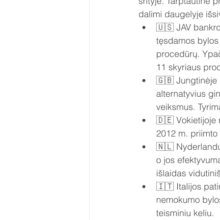
srityje. Tarptautin
dalimi daugelyje išsi
🇺🇸 JAV bankrot
tęsdamos bylos 
procedūrų. Ypač
11 skyriaus pro
🇬🇧 Jungtinėje 
alternatyvius gi
veiksmus. Tyrim
🇩🇪 Vokietijoj
2012 m. priimto
🇳🇱 Nyderland
o jos efektyvum
išlaidas vidutin
🇮🇹 Italijos pat
nemokumo bylose
teisminiu keliu.