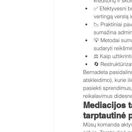
kreditorių ir sk
✅ Efektyvesni bū
vertingą verslą 
📉 Praktiniai pa
sumažina admin
💡 Metodai sumaži
sudaryti reikšmi
⚖️ Kaip užtikrin
🔄 Restruktūriza
Bernadeta pasidalino
atskleidimo), kurie i
pasiekti sprendimus, 
reikalavimus didesne
Mediacijos 
tarptautinė p
Mūsų komanda aktyvia