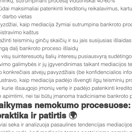
olininkų, sutrumpinant procesą vidutiniškai 40-60%
dai maksimaliai patenkinti kreditorių reikalavimus, kart
ir darbo vietas
vyzdžiai, kaip mediacija žymiai sutrumpina bankroto pro
istravimo kaštus
nti teisminių ginčų skaičių ir su jais susijusias išlaidas,
ngą dalį bankroto proceso išlaidų
ti visų suinteresuotų šalių interesų pusiausvyrą sudėtingo
vimo galimybės ir jų įgyvendinimas taikant mediacijos t
 konkrečiais atvejų pavyzdžiais (be konfidencialios info
liustravo, kaip mediacija padėjo išvengti ilgų teisminių pr
kurie išsaugojo įmonių vertę ir padėjo patenkinti kredito
 apimtimi, nei tai būtų įmanoma tradiciniame bankroto 
taikymas nemokumo procesuose:
raktika ir patirtis 🌍
i seka ir analizuoja pasaulines tendencijas mediacijos