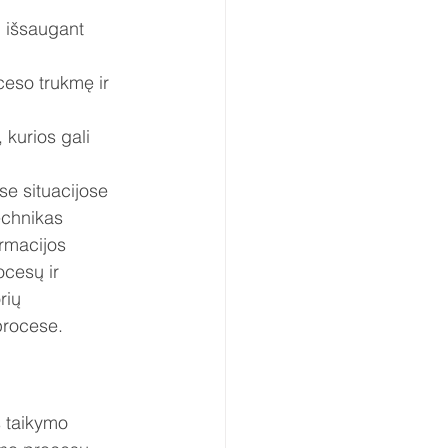
u išsaugant 
ceso trukmę ir 
 kurios gali 
se situacijose
echnikas
rmacijos 
ocesų ir 
rių 
procese.
 
 taikymo 