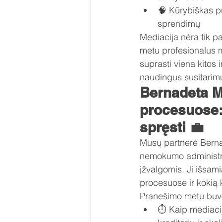
🧠 Kūrybiškas pr
sprendimų
Mediacija nėra tik p
metu profesionalus m
suprasti viena kitos 
naudingus susitarimu
Bernadeta M
procesuose:
spręsti 💼
Mūsų partnerė Bernade
nemokumo administrav
įžvalgomis. Ji išsam
procesuose ir kokią 
Pranešimo metu buvo
⏱️ Kaip mediacij