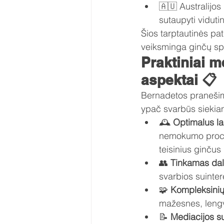
🇦🇺 Australijos
sutaupyti viduti
Šios tarptautinės pat
veiksminga ginčų sp
Praktiniai 
aspektai 📋
Bernadetos pranešime
ypač svarbūs siekian
🕰️ 
Optimalus la
nemokumo proceso
teisinius ginčus
👥 
Tinkamas dal
svarbios suinte
🧩 
Kompleksinių
mažesnes, leng
📝 
Mediacijos s