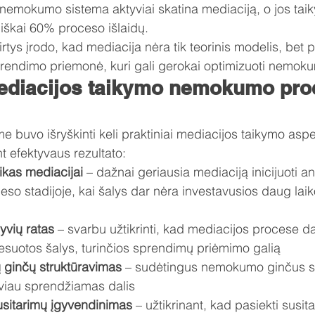
 nemokumo sistema aktyviai skatina mediaciją, o jos taik
niškai 60% proceso išlaidų.
irtys įrodo, kad mediacija nėra tik teorinis modelis, bet p
rendimo priemonė, kuri gali gerokai optimizuoti nemok
mediacijos taikymo nemokumo pro
 buvo išryškinti keli praktiniai mediacijos taikymo aspek
t efektyvaus rezultato:
ikas mediacijai
 – dažnai geriausia mediaciją inicijuoti a
 stadijoje, kai šalys dar nėra investavusios daug laiko 
yvių ratas
 – svarbu užtikrinti, kad mediacijos procese d
resuotos šalys, turinčios sprendimų priėmimo galią
 ginčų struktūravimas
 – sudėtingus nemokumo ginčus su
viau sprendžiamas dalis
usitarimų įgyvendinimas
 – užtikrinant, kad pasiekti susit