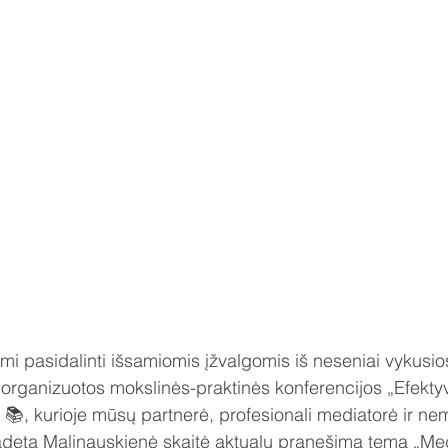
 pasidalinti išsamiomis įžvalgomis iš neseniai vykusio
o organizuotos mokslinės-praktinės konferencijos „Efekty
" 📚, kurioje mūsų partnerė, profesionali mediatorė ir n
adeta Malinauskienė skaitė aktualų pranešimą tema „Med