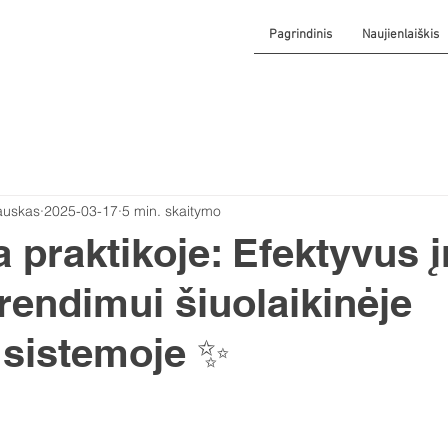
Pagrindinis
Naujienlaiškis
auskas
2025-03-17
5 min. skaitymo
a praktikoje: Efektyvus į
rendimui šiuolaikinėje
e sistemoje ✨