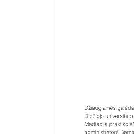
Džiaugiamės galėdami
Didžiojo universitet
Mediacija praktikoje
administratorė Bern