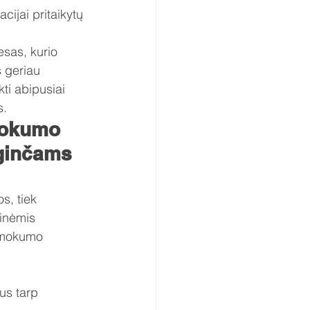
cijai pritaikytų 
sas, kurio 
 geriau 
ti abipusiai 
s.
mokumo 
ginčams 
s, tiek 
inėmis 
nemokumo 
.
us tarp 