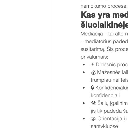
nemokumo procese: ef
Kas yra medi
šiuolaikinėj
Mediacija – tai alte
– mediatorius paded
susitarimą. Šis proce
privalumais:
⚡ Didesnis proc
💰 Mažesnės lai
trumpiau nei te
🔒 Konfidencialu
konfidenciali
🛠️ Šalių įgalin
jis tik padeda 
🤝 Orientacija į 
santykiuose