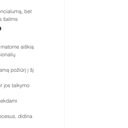
encialumą, bet 
s šalims
 
u matome aiškią 
ionalių 
mą požiūrį į šį 
r jos taikymo 
siekdami 
ocesus, didina 