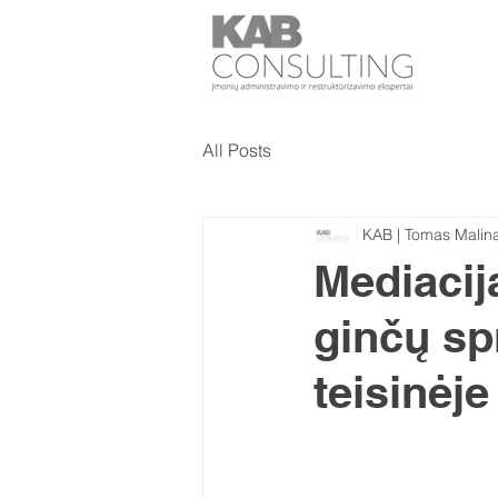
All Posts
KAB | Tomas Malin
Mediacij
ginčų sp
teisinėj