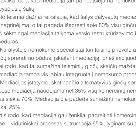
ė praktika rodo, kad mediacija tampa neatsiejama nemok
vysčiusių šalių:
o teismai dažnai reikalauja, kad šalys dalyvautų mediaci
nagrinėjimą, o tai padeda išspręsti apie 80% visų ginčų
 sėkmingai mediacija taikoma verslo restruktūrizavimo 
cedūras.
Karalystėje nemokumo specialistai turi teisinę prievolę a
nčų sprendimo būdus, įskaitant mediaciją, prieš inicijuod
ai rodo, kad tai sumažina teisminių ginčų skaičių mažd
e mediacija tampa vis labiau integruota į nemokumo proc
 Mediacijos įstatymo, skatinančio alternatyvius ginčų s
uose mediacija naudojama net 35% visų komercinių nem
as siekia 70%. Mediacija čia padeda sumažinti nemoku
iškai 25%.
irtis rodo, kad mediacija gali ženkliai pagreitinti komerci
 – vidutiniškai procesas sutrumpėja 65%, lyginant su tr