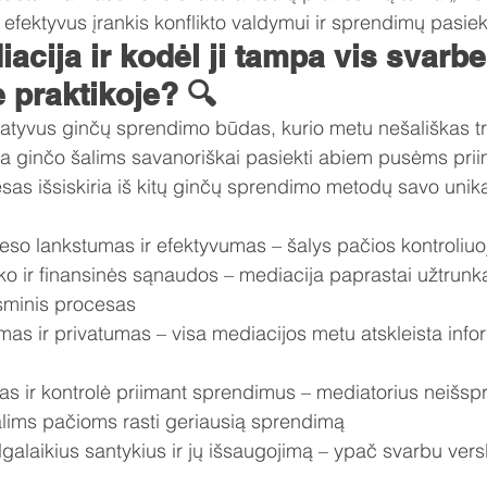
ektyvus įrankis konflikto valdymui ir sprendimų pasieki
acija ir kodėl ji tampa vis svarb
e praktikoje? 🔍
rnatyvus ginčų sprendimo būdas, kurio metu nešališkas t
a ginčo šalims savanoriškai pasiekti abiem pusėms prii
sas išsiskiria iš kitų ginčų sprendimo metodų savo unika
eso lankstumas ir efektyvumas – šalys pačios kontroliu
ko ir finansinės sąnaudos – mediacija paprastai užtrunk
isminis procesas
mas ir privatumas – visa mediacijos metu atskleista infor
imas ir kontrolė priimant sprendimus – mediatorius neišsp
šalims pačioms rasti geriausią sprendimą
ilgalaikius santykius ir jų išsaugojimą – ypač svarbu vers