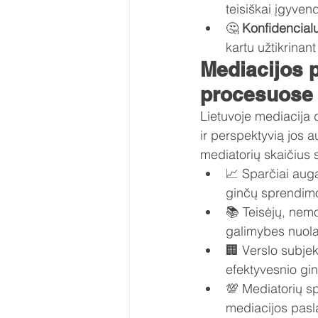
teisiškai įgyven
🤔 
Konfidencial
kartu užtikrina
Mediacijos 
procesuose 
Lietuvoje mediacija 
ir perspektyvią jos a
mediatorių skaičius 
📈 Sparčiai auga
ginčų sprendim
📚 Teisėjų, nemo
galimybes nuolat
🏢 Verslo subjek
efektyvesnio gi
💯 Mediatorių sp
mediacijos pasl