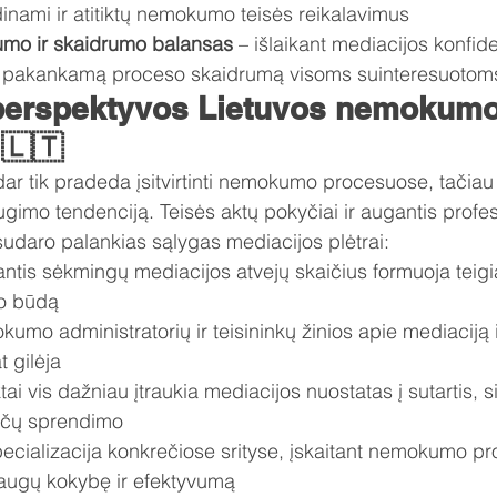
dinami ir atitiktų nemokumo teisės reikalavimus
umo ir skaidrumo balansas
 – išlaikant mediacijos konfid
nt pakankamą proceso skaidrumą visoms suinteresuotom
perspektyvos Lietuvos nemokumo
🇱🇹
dar tik pradeda įsitvirtinti nemokumo procesuose, tačia
ugimo tendenciją. Teisės aktų pokyčiai ir augantis profes
sudaro palankias sąlygas mediacijos plėtrai:
ntis sėkmingų mediacijos atvejų skaičius formuoja teigia
o būdą
kumo administratorių ir teisininkų žinios apie mediaciją i
 gilėja
tai vis dažniau įtraukia mediacijos nuostatas į sutartis, 
nčų sprendimo
ecializacija konkrečiose srityse, įskaitant nemokumo pr
augų kokybę ir efektyvumą