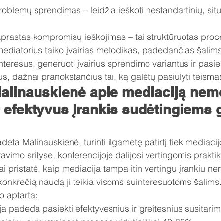
oblemų sprendimas – leidžia ieškoti nestandartinių, situa
aprastas kompromisų ieškojimas – tai struktūruotas proce
ediatorius taiko įvairias metodikas, padedančias šalims
interesus, generuoti įvairius sprendimo variantus ir pasiek
s, dažnai pranokstančius tai, ką galėtų pasiūlyti teisma
alinauskienė apie mediaciją ne
 efektyvus įrankis sudėtingiems 
ta Malinauskienė, turinti ilgametę patirtį tiek mediacijo
imo srityse, konferencijoje dalijosi vertingomis praktik
iai pristatė, kaip mediacija tampa itin vertingu įrankiu 
konkrečią naudą ji teikia visoms suinteresuotoms šalims
 aptarta:
a padeda pasiekti efektyvesnius ir greitesnius susitarim