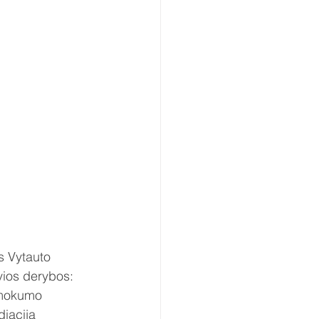
s Vytauto 
vios derybos: 
emokumo 
iacija 