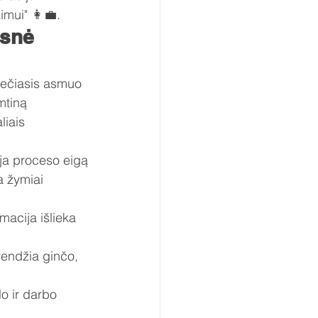
mui" 👩‍💼.
esnė 
rečiasis asmuo 
mtiną 
liais 
oja proceso eigą
a žymiai 
macija išlieka 
rendžia ginčo, 
lo ir darbo 