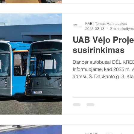
KAB | Tomas Malinauskas
2025-02-13
2 min. skaitym
UAB Vėjo Projek
susirinkimas
Dancer autobusai DĖL KREDITORIŲ SUSIRINKIMO
Informuojame, kad 2025 m. va
adresu S. Daukanto g. 3, Kla