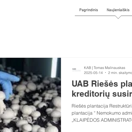
Pagrindinis
Naujienlaiškis
KAB | Tomas Malinauskas
2025-05-14
2 min. skaitym
UAB Riešės pla
kreditorių susi
Riešės plantacija Restruktūrizuojamos UAB „ Riešės
plantacija “ Nemokumo admi