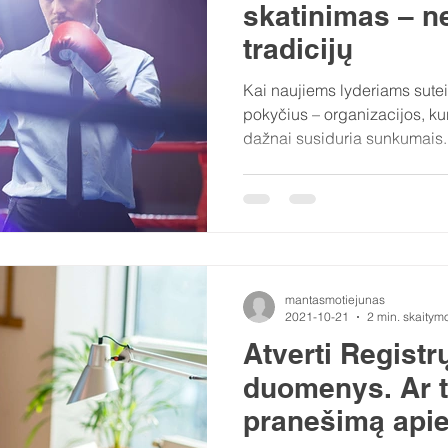
skatinimas – n
tradicijų
Kai naujiems lyderiams sute
pokyčius – organizacijos, kuri
dažnai susiduria sunkumais.
mantasmotiejunas
2021-10-21
2 min. skaitym
Atverti Registr
duomenys. Ar ta
pranešimą apie