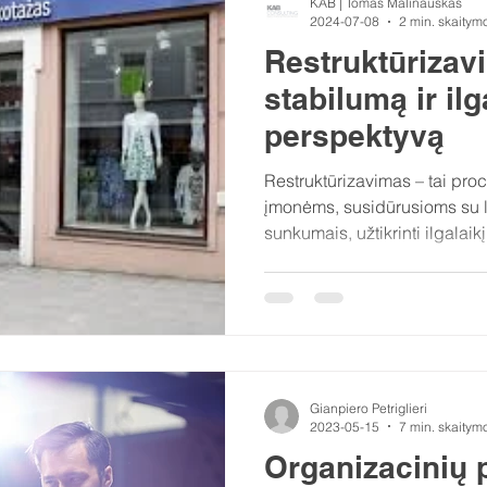
KAB | Tomas Malinauskas
2024-07-08
2 min. skaitym
Restruktūrizavi
stabilumą ir ilg
perspektyvą
Restruktūrizavimas – tai proc
įmonėms, susidūrusioms su la
sunkumais, užtikrinti ilgalaikį.
Gianpiero Petriglieri
2023-05-15
7 min. skaitym
Organizacinių 