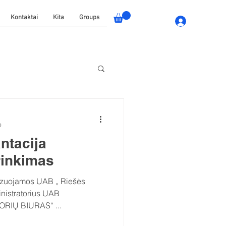
Kontaktai
Kita
Groups
Jungtis
o
ntacija
rinkimas
nistratorius UAB
„KLAIPĖDOS ADMINISTRATORIŲ BIURAS“ ...