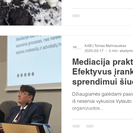
KAB | Tomas Malinauskas
2025-03-17
5 min. skaitym
Mediacija prakt
Efektyvus įran
sprendimui šiu
teisinėje siste
Džiaugiamės galėdami pasid
iš neseniai vykusios Vytauto 
organizuotos...