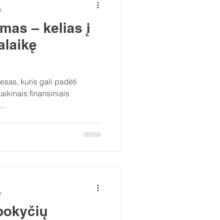
o
mas – kelias į
alaikę
esas, kuris gali padėti
ikinais finansiniais
..
o
pokyčių