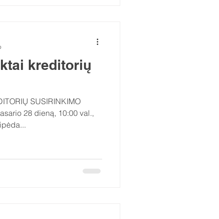
o
tai kreditorių
sario 28 dieną, 10:00 val.,
ipėda...