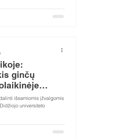
o
ikoje:
kis ginčų
olaikinėje
moje ✨
alinti išsamiomis įžvalgomis
Didžiojo universiteto