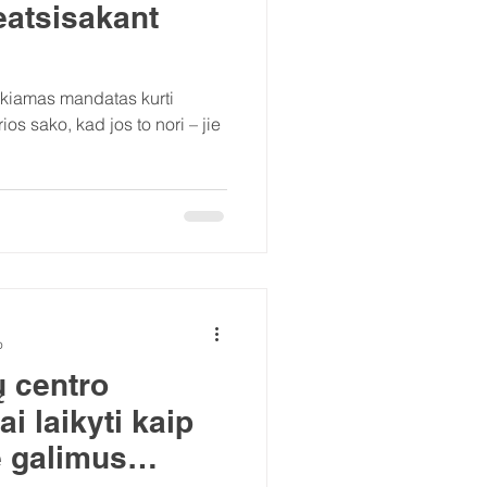
eatsisakant
ikiamas mandatas kurti
os sako, kad jos to nori – jie
o
ų centro
i laikyti kaip
 galimus